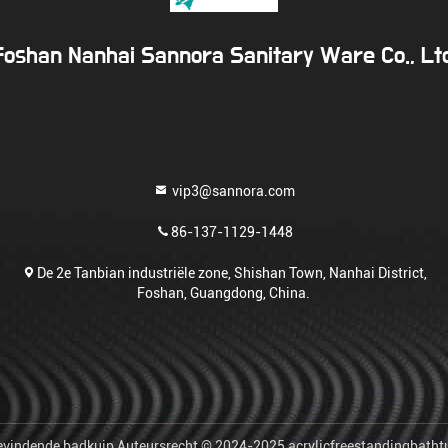
Foshan Nanhai Sannora Sanitary Ware Co., Ltd
vip3@sannora.com
86-137-1129-1448
De 2e Tanbian industriële zone, Shishan Town, Nanhai District,
Foshan, Guangdong, China.
 bevindende badkuip Auteursrecht © 2024-2025 acrylicfreestandingbath