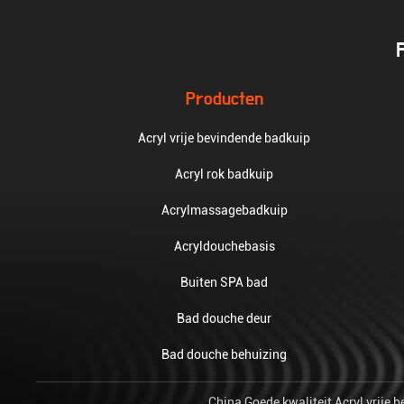
Producten
Acryl vrije bevindende badkuip
Acryl rok badkuip
Acrylmassagebadkuip
Acryldouchebasis
Buiten SPA bad
Bad douche deur
Bad douche behuizing
China Goede kwaliteit Acryl vrije