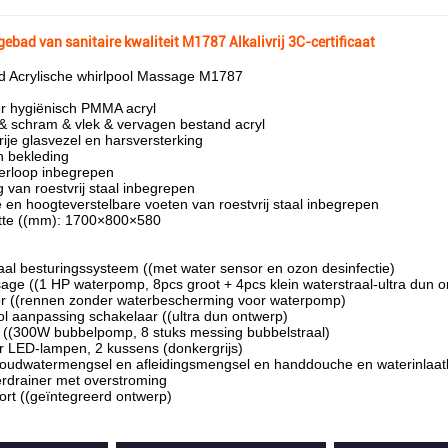
ebad van sanitaire kwaliteit M1787 Alkalivrij 3C-certificaat
 Acrylische whirlpool Massage M1787
r hygiënisch PMMA acryl
& schram & vlek & vervagen bestand acryl
rije glasvezel en harsversterking
n bekleding
verloop inbegrepen
van roestvrij staal inbegrepen
 en hoogteverstelbare voeten van roestvrij staal inbegrepen
tte ((mm): 1700×800×580
taal besturingssysteem ((met water sensor en ozon desinfectie)
ge ((1 HP waterpomp, 8pcs groot + 4pcs klein waterstraal-ultra dun o
r ((rennen zonder waterbescherming voor waterpomp)
ool aanpassing schakelaar ((ultra dun ontwerp)
 ((300W bubbelpomp, 8 stuks messing bubbelstraal)
r LED-lampen, 2 kussens (donkergrijs)
oudwatermengsel en afleidingsmengsel en handdouche en waterinlaat
erdrainer met overstroming
hort ((geïntegreerd ontwerp)