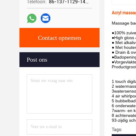
Telefoon:
86-137-1129-1448
Acryl massag
Massage bad
●100% zuive
Contact opnemen
●High gloss 
● Met alkaliv
● Met houte
● Drain & o
●Badopening 
Post ons
●Vorgevlakte
Productgroo
1 touch digi
2 watermassa
3watersenso
4 air whirlp
5 bubbelbad
6 onderwate
7warm- en k
8 achterwat
93-zijdig sc
Tags: