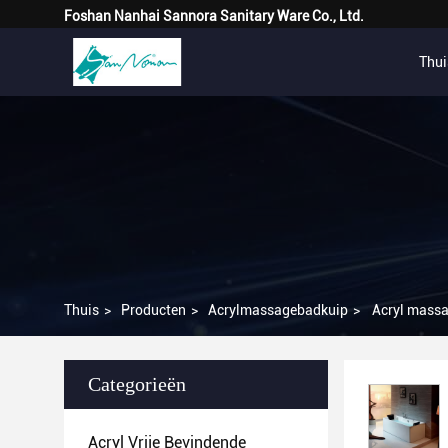
Foshan Nanhai Sannora Sanitary Ware Co., Ltd.
Thui
Thuis
>
Producten
>
Acrylmassagebadkuip
>
Acryl massag
Categorieën
Acryl Vrije Bevindende