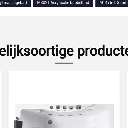
yl massagebad
M3021 Acrylische bubbelbad
M1476-L Sanita
elijksoortige product