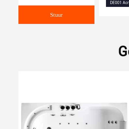
DE001 Acr
Stuur
G