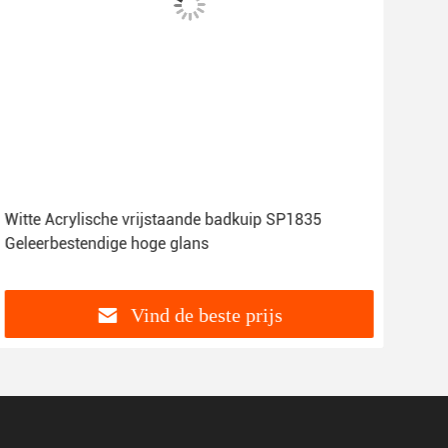
Witte Acrylische vrijstaande badkuip SP1835
580
Geleerbestendige hoge glans
vrij
Vind de beste prijs