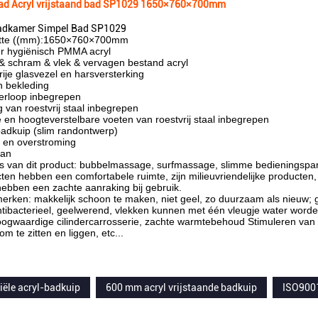
ad Acryl vrijstaand bad SP1029 1650×760×700mm
 badkamer Simpel Bad SP1029
otte ((mm):1650×760×700mm
r hygiënisch PMMA acryl
& schram & vlek & vervagen bestand acryl
rije glasvezel en harsversterking
n bekleding
verloop inbegrepen
van roestvrij staal inbegrepen
 en hoogteverstelbare voeten van roestvrij staal inbegrepen
badkuip (slim randontwerp)
r en overstroming
aan
es van dit product: bubbelmassage, surfmassage, slimme bedieningspan
en hebben een comfortabele ruimte, zijn milieuvriendelijke producten
ebben een zachte aanraking bij gebruik.
erken: makkelijk schoon te maken, niet geel, zo duurzaam als nieuw; 
tibacterieel, geelwerend, vlekken kunnen met één vleugje water worden
hoogwaardige cilindercarrosserie, zachte warmtebehoud Stimuleren van
m te zitten en liggen, etc...
iële acryl-badkuip
600 mm acryl vrijstaande badkuip
ISO9001