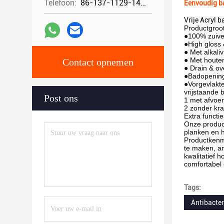
Telefoon:
86-137-1129-1448
Eenvoudig b
Vrije Acryl
Productgro
●100% zuive
●High gloss 
● Met alkaliv
● Met houte
Contact opnemen
● Drain & o
●Badopening 
●Vorgevlakte
vrijstaande 
Post ons
1 met afvoe
2 zonder kr
Extra functi
Onze product
planken en h
Productkenm
te maken, an
kwalitatief 
comfortabel o
Tags:
Antibacter