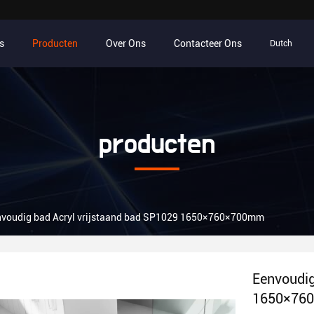
s
Producten
Over Ons
Contacteer Ons
Dutch
producten
nvoudig bad Acryl vrijstaand bad SP1029 1650×760×700mm
Eenvoudig
1650×76