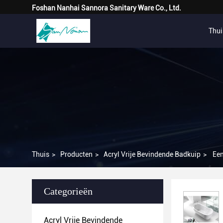
Foshan Nanhai Sannora Sanitary Ware Co., Ltd.
Thui
Thuis
>
Producten
>
Acryl Vrije Bevindende Badkuip
>
Ee
Categorieën
Acryl Vrije Bevindende