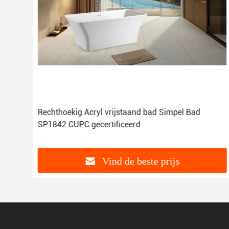
877
Rechthoekig Acryl vrijstaand bad Simpel Bad
SP1842 CUPC gecertificeerd
Vind de beste prijs